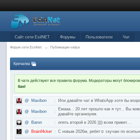
Сайт сети EsilNET
Форумы
Пользователи
Чат
Форум сети EciлNet
→
Публикации vadya
Кричалка
В чате действуют все правила форума. Модераторы могут блокиро
бан!
@
Maxibon
:
Или давайте чат в WhatsApp хотя бы возр
Емааа... 20 лет прошло как я тут... Вы ж
@
Maxibon
:
давайте организуем.
@
Baron
:
опять второй в 2026 )))) всем привет....
@
Brainf4cker
:
С новым 2026м, ребят☺️ скучаю по ес