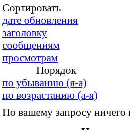
Сортировать
дате обновления
@
IceMan
:
(02 мая 2025 - 16:14 )
вер
заголовку
сообщениям
просмотрам
@
paranoid
:
(29 марта 2025 - 23:18 )
С
Порядок
по убыванию (я-а)
@
Baron
:
(08 февраля 2024 - 18:52 
по возрастанию (а-я)
По вашему запросу ничего 
@
Erlan
:
(26 января 2024 - 09:54 )