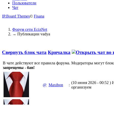
Пользователи
Чат
IP.Board Themes
©
Fisana
Форум сети EciлNet
→
Публикации vadya
Свернуть блок чата
Кричалка
В чате действуют все правила форума. Модераторы могут блок
запрещены - бан!
(10 июня 2026 - 00:52 )
И
@
Maxibon
:
организуем
(10 июня 2026 - 00:51 )
Е
@
Maxibon
: