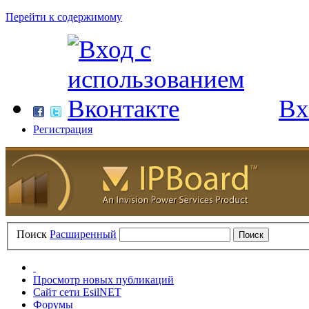
Перейти к содержимому
Вх
Регистрация
Поиск
Расширенный
Просмотр новых публикаций
Сайт сети EsilNET
Форумы