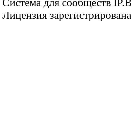
Система для сообществ IP.
Лицензия зарегистрирована 
@
CDR
:
(28 декабря 2022 - 16:28 
@
CDR
:
(28 декабря 2022 - 16:27 
@
Gerion
:
(27 декабря 2022 - 02:34 
(30 октября 2022 - 14:31 
@
Chikitos
:
нигде могу ли (и каким