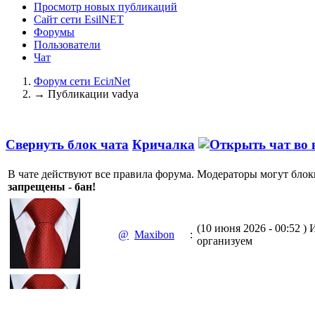
Просмотр новых публикаций
Сайт сети EsilNET
Форумы
Пользователи
Чат
Форум сети EciлNet
→
Публикации vadya
Свернуть блок чата
Кричалка
В чате действуют все правила форума. Модераторы могут блок
запрещены - бан!
(10 июня 2026 - 00:52 )
И
@
Maxibon
:
организуем
(10 июня 2026 - 00:51 )
Е
@
Maxibon
: