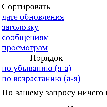
Сортировать
дате обновления
@
IceMan
:
(02 мая 2025 - 16:14 )
вер
заголовку
сообщениям
просмотрам
@
paranoid
:
(29 марта 2025 - 23:18 )
С
Порядок
по убыванию (я-а)
@
Baron
:
(08 февраля 2024 - 18:52 
по возрастанию (а-я)
По вашему запросу ничего 
@
Erlan
:
(26 января 2024 - 09:54 )