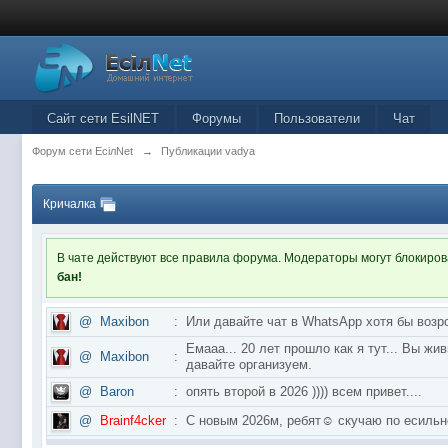
Сайт сети EsilNET
Форумы
Пользователи
Чат
Форум сети EciлNet
→
Публикации vadya
Кричалка
В чате действуют все правила форума. Модераторы могут блокиро
бан!
@
Maxibon
:
Или давайте чат в WhatsApp хотя бы возр
Емааа... 20 лет прошло как я тут... Вы ж
@
Maxibon
:
давайте организуем.
@
Baron
:
опять второй в 2026 )))) всем привет....
@
Brainf4cker
:
С новым 2026м, ребят☺️ скучаю по ес