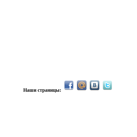
С новым 2026м, ребят☺️ скучаю по есильнету������
держиваем активность ..... ))))
азделе Counter Strike 1.6
Наши страницы:
рните тему In$ide xD
С новым 2025 годом