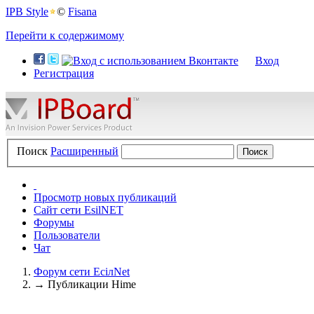
IPB Style
©
Fisana
Перейти к содержимому
Вход
Регистрация
Поиск
Расширенный
Просмотр новых публикаций
Сайт сети EsilNET
Форумы
Пользователи
Чат
Форум сети EciлNet
→
Публикации Hime