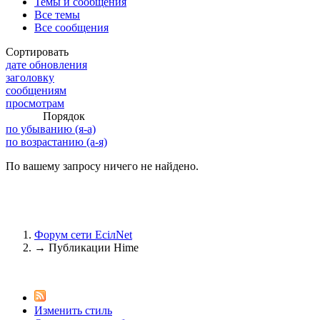
Темы и сообщения
@
Brainf4cker
:
(27 января 2026 - 01:39 )
Все темы
Все сообщения
Сортировать
дате обновления
заголовку
@
Baron
:
(20 мая 2025 - 11:51 )
под
сообщениям
просмотрам
Порядок
по убыванию (я-а)
по возрастанию (а-я)
@
IceMan
:
(02 мая 2025 - 16:14 )
в р
По вашему запросу ничего не найдено.
Форум сети EciлNet
@
IceMan
:
(02 мая 2025 - 16:14 )
ве
→
Публикации Hime
Изменить стиль
@
paranoid
:
(29 марта 2025 - 23:18 )