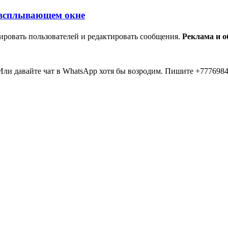
ировать пользователей и редактировать сообщения.
Реклама и 
ли давайте чат в WhatsApp хотя бы возродим. Пишите +7776984
мааа... 20 лет прошло как я тут... Вы живые? Если что я в Inst
пять второй в 2026 )))) всем привет....