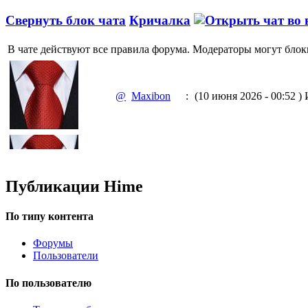
Свернуть блок чата
Кричалка
В чате действуют все правила форума. Модераторы могут блок
@
Maxibon
:
(10 июня 2026 - 00:52 )
И
@
Maxibon
:
(10 июня 2026 - 00:51 )
Е
Публикации Hime
По типу контента
Форумы
@
Baron
:
(02 марта 2026 - 00:03 )
о
Пользователи
По пользователю