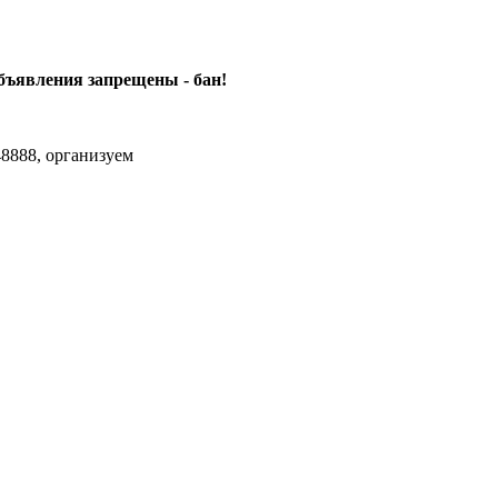
объявления
запрещены - бан!
8888, организуем
agram Max.zhussupov. Сходку юбилейную давайте организуем.