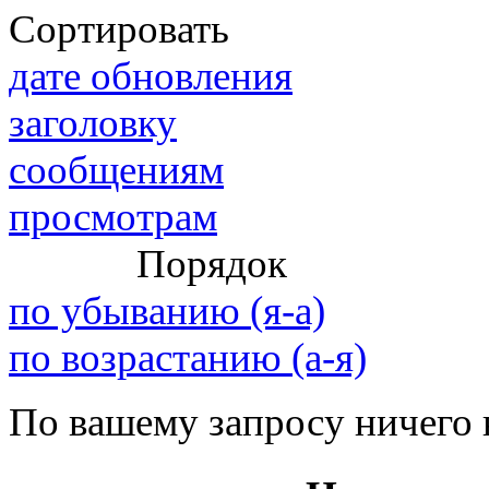
Сортировать
дате обновления
@
IceMan
:
(02 мая 2025 - 16:14 )
вер
заголовку
сообщениям
просмотрам
@
paranoid
:
(29 марта 2025 - 23:18 )
С
Порядок
по убыванию (я-а)
@
Baron
:
(08 февраля 2024 - 18:52 
по возрастанию (а-я)
По вашему запросу ничего 
@
Erlan
:
(26 января 2024 - 09:54 )