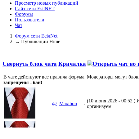
Просмотр новых публикаций
Сайт сети EsilNET
Форумы
Пользователи
Чат
Форум сети EciлNet
→
Публикации Hime
Свернуть блок чата
Кричалка
В чате действуют все правила форума. Модераторы могут блок
запрещены - бан!
(10 июня 2026 - 00:52 )
И
@
Maxibon
:
организуем
(10 июня 2026 - 00:51 )
Е
@
Maxibon
: