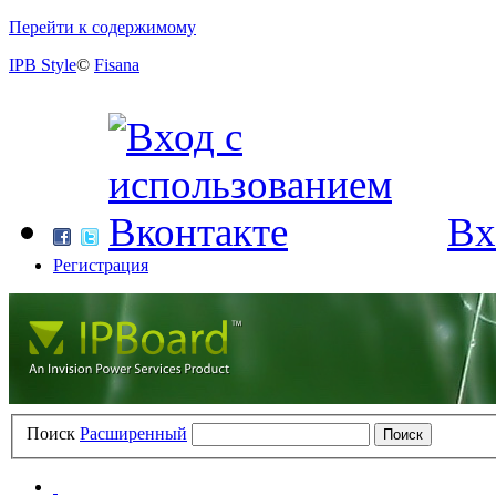
Перейти к содержимому
IPB Style
©
Fisana
Вх
Регистрация
Поиск
Расширенный