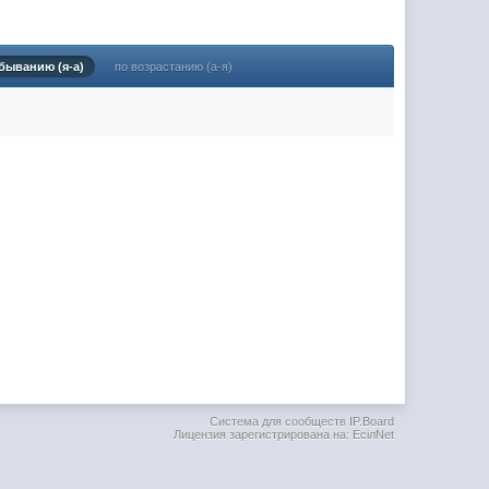
(02 мая 2025 - 16:14 )
(29 марта 2025 - 23:18 )
быванию (я-а)
по возрастанию (а-я)
(08 февраля 2024 - 18:52 )
(26 января 2024 - 09:54 )
(26 августа 2023 - 03:36 )
(02 мая 2023 - 15:11 )
(27 марта 2023 - 15:33 )
(22 марта 2023 - 16:38 )
(01 марта 2023 - 14:53 )
(28 декабря 2022 - 16:28 )
(28 декабря 2022 - 16:27 )
(27 декабря 2022 - 02:34 )
м) оплачивать услуги тырнета
(30 октября 2022 - 14:31 )
Система для сообществ IP.Board
Лицензия зарегистрирована на: EciлNet
(17 октября 2022 - 11:06 )