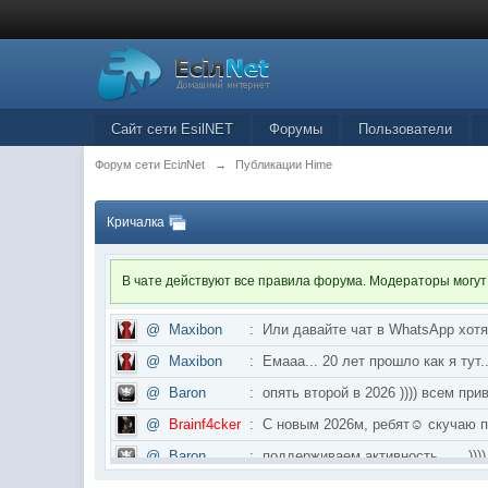
Сайт сети EsilNET
Форумы
Пользователи
Форум сети EciлNet
→
Публикации Hime
Кричалка
В чате действуют все правила форума. Модераторы могут
@
Maxibon
:
Или давайте чат в WhatsApp хот
@
Maxibon
:
Емааа... 20 лет прошло как я ту
@
Baron
:
опять второй в 2026 )))) всем приве
@
Brainf4cker
:
С новым 2026м, ребят☺️ скуч
@
Baron
:
поддерживаем активность ..... ))))
@
IceMan
:
в разделе Counter Strike 1.6