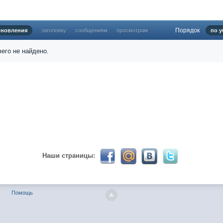
Порядок
бновления
заголовку
сообщениям
просмотрам
по у
024 ))))
его не найдено.
твуй мое первое окно в неизведанное! Давненько не виделись)
Наши страницы:
ет кто в курсе, или разъяснит! Не нашел нигде могу ли (и каким образо
Помощь
 home bank
ть какой-нибудь комментарий! чатик живи...