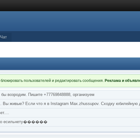
Чат
 блокировать пользователей и редактировать сообщения.
Реклама и объяв
я бы возродим. Пишите +77769848888, организуем
т... Вы живые? Если что я в Instagram Max.zhussupov. Сходку юбилейную
т....
аю по есильнету������