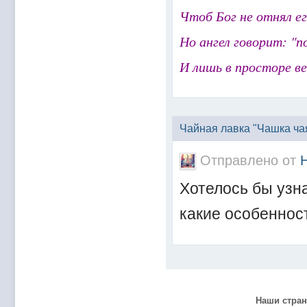
@
Mantred
:
Люди подскажите в еслилке интернет раб
Чтоб Бог не отнял е
@
zest
:
всех с наступающим новым 2022 годом!!! Ура 
Но ангел говорит: "п
@
Melwood
:
Добрый день)
@
F@NTOM
:
@Baron Только если девчонки пойдут)
И лишь в просторе ве
@
F@NTOM
:
@CDR Все дети уже выросли))) мужчинам
@
F@NTOM
:
@Erlan 18.12.2021 снова играли в клубе)))
Чайная лавка "Чашка ча
Отправлено от
Хотелось бы узна
какие особеннос
Наши стра