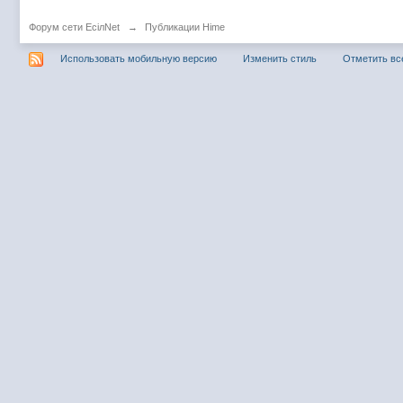
Форум сети EciлNet
→
Публикации Hime
Использовать мобильную версию
Изменить стиль
Отметить вс