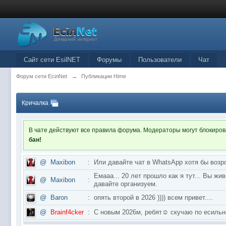
Сайт сети EsilNET
Форумы
Пользователи
Чат
Форум сети EciлNet
→
Публикации Hime
Кричалка
В чате действуют все правила форума. Модераторы могут блокиро
бан!
@
Maxibon
:
Или давайте чат в WhatsApp хотя бы возр
Емааа... 20 лет прошло как я тут... Вы ж
@
Maxibon
:
давайте организуем.
@
Baron
:
опять второй в 2026 )))) всем привет....
@
Brainf4cker
:
С новым 2026м, ребят☺️ скучаю по ес