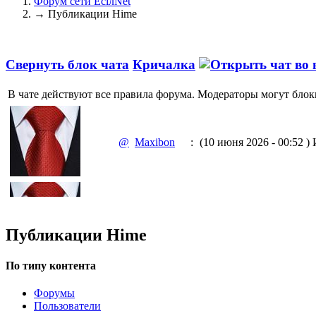
Форум сети EciлNet
→
Публикации Hime
Свернуть блок чата
Кричалка
В чате действуют все правила форума. Модераторы могут блок
@
Maxibon
:
(10 июня 2026 - 00:52 )
И
@
Maxibon
:
(10 июня 2026 - 00:51 )
Е
Публикации Hime
По типу контента
Форумы
@
Baron
:
(02 марта 2026 - 00:03 )
о
Пользователи