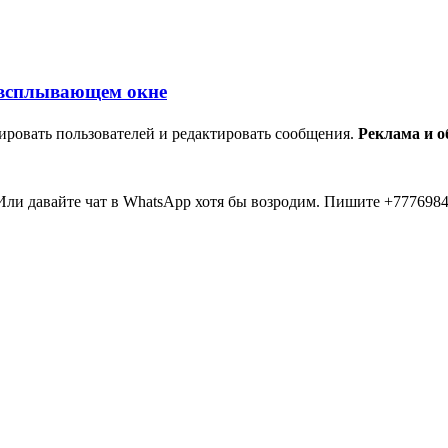
ировать пользователей и редактировать сообщения.
Реклама и 
ли давайте чат в WhatsApp хотя бы возродим. Пишите +7776984
мааа... 20 лет прошло как я тут... Вы живые? Если что я в Inst
пять второй в 2026 )))) всем привет....