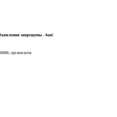
объявления
запрещены - бан!
8888, организуем
agram Max.zhussupov. Сходку юбилейную давайте организуем.