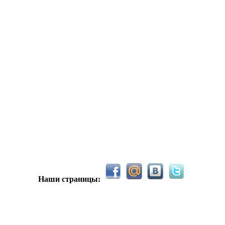
С новым 2026м, ребят☺️ скучаю по есильнету������
держиваем активность ..... ))))
азделе Counter Strike 1.6
Наши страницы:
рните тему In$ide xD