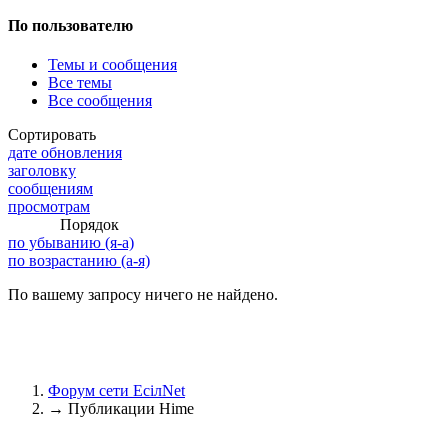
По пользователю
Темы и сообщения
@
Brainf4cker
:
(27 января 2026 - 01:39 )
Все темы
Все сообщения
Сортировать
дате обновления
заголовку
@
Baron
:
(20 мая 2025 - 11:51 )
под
сообщениям
просмотрам
Порядок
по убыванию (я-а)
по возрастанию (а-я)
@
IceMan
:
(02 мая 2025 - 16:14 )
в р
По вашему запросу ничего не найдено.
Форум сети EciлNet
@
IceMan
:
(02 мая 2025 - 16:14 )
ве
→
Публикации Hime