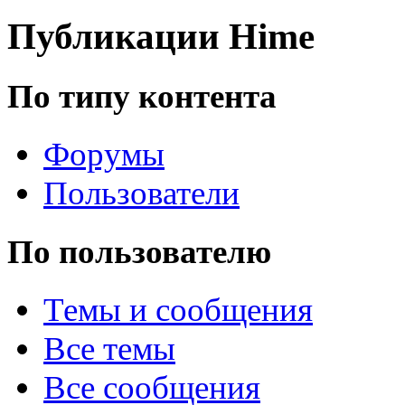
Публикации Hime
@
Baron
:
(02 марта 2026 - 00:03 )
о
По типу контента
Форумы
@
Brainf4cker
:
(27 января 2026 - 01:39 )
Пользователи
По пользователю
@
Baron
:
(20 мая 2025 - 11:51 )
под
Темы и сообщения
Все темы
@
IceMan
:
(02 мая 2025 - 16:14 )
в р
Все сообщения