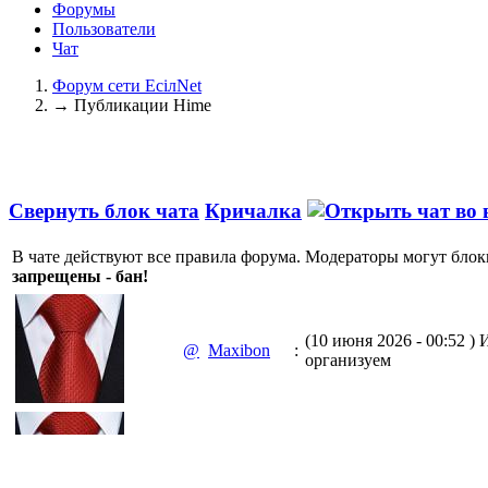
Форумы
Пользователи
Чат
Форум сети EciлNet
→
Публикации Hime
Свернуть блок чата
Кричалка
В чате действуют все правила форума. Модераторы могут блок
запрещены - бан!
(10 июня 2026 - 00:52 )
И
@
Maxibon
:
организуем
(10 июня 2026 - 00:51 )
Е
@
Maxibon
:
Max.zhussupov. Сходку 