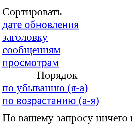
Сортировать
@
IceMan
:
(02 мая 2025 - 16:14 )
вер
дате обновления
заголовку
сообщениям
@
paranoid
:
(29 марта 2025 - 23:18 )
С
просмотрам
Порядок
@
Baron
:
(08 февраля 2024 - 18:52 
по убыванию (я-а)
по возрастанию (а-я)
@
Erlan
:
(26 января 2024 - 09:54 )
По вашему запросу ничего 