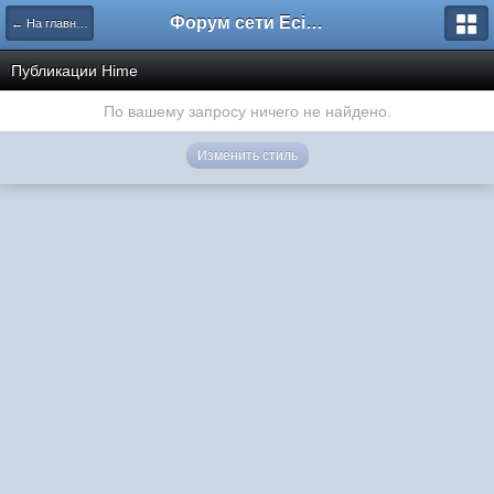
Форум сети EciлNet
← На главную
Публикации Hime
По вашему запросу ничего не найдено.
Изменить стиль