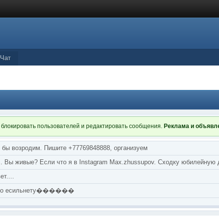
Чат
 блокировать пользователей и редактировать сообщения.
Реклама и объяв
я бы возродим. Пишите +77769848888, организуем
т... Вы живые? Если что я в Instagram Max.zhussupov. Сходку юбилейную
т....
аю по есильнету������