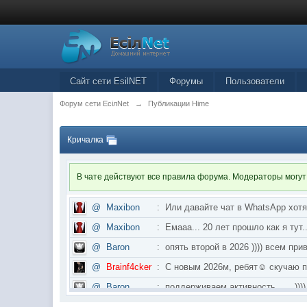
Сайт сети EsilNET
Форумы
Пользователи
Форум сети EciлNet
→
Публикации Hime
Кричалка
В чате действуют все правила форума. Модераторы могут
@
Maxibon
:
Или давайте чат в WhatsApp хот
@
Maxibon
:
Емааа... 20 лет прошло как я ту
@
Baron
:
опять второй в 2026 )))) всем приве
@
Brainf4cker
:
С новым 2026м, ребят☺️ скуч
@
Baron
:
поддерживаем активность ..... ))))
@
IceMan
:
в разделе Counter Strike 1.6