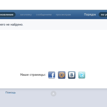
Порядок
бновления
заголовку
сообщениям
просмотрам
по у
024 ))))
его не найдено.
твуй мое первое окно в неизведанное! Давненько не виделись)
Наши страницы:
ет кто в курсе, или разъяснит! Не нашел нигде могу ли (и каким образо
Помощь
 home bank
ть какой-нибудь комментарий! чатик живи...