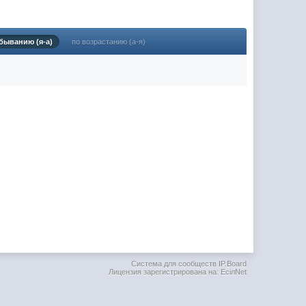
(02 мая 2025 - 16:14 )
(29 марта 2025 - 23:18 )
быванию (я-а)
по возрастанию (а-я)
(08 февраля 2024 - 18:52 )
(26 января 2024 - 09:54 )
(26 августа 2023 - 03:36 )
(02 мая 2023 - 15:11 )
(27 марта 2023 - 15:33 )
(22 марта 2023 - 16:38 )
(01 марта 2023 - 14:53 )
(28 декабря 2022 - 16:28 )
(28 декабря 2022 - 16:27 )
(27 декабря 2022 - 02:34 )
м) оплачивать услуги тырнета
(30 октября 2022 - 14:31 )
Система для сообществ IP.Board
Лицензия зарегистрирована на: EciлNet
(17 октября 2022 - 11:06 )