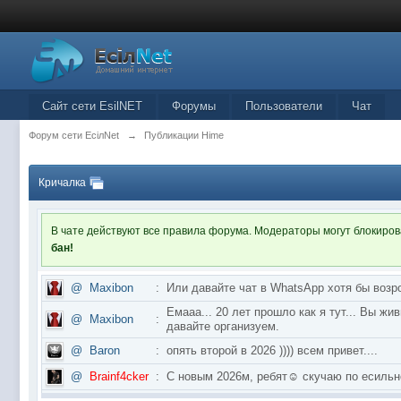
Сайт сети EsilNET
Форумы
Пользователи
Чат
Форум сети EciлNet
→
Публикации Hime
Кричалка
В чате действуют все правила форума. Модераторы могут блокиро
бан!
@
Maxibon
:
Или давайте чат в WhatsApp хотя бы возр
Емааа... 20 лет прошло как я тут... Вы ж
@
Maxibon
:
давайте организуем.
@
Baron
:
опять второй в 2026 )))) всем привет....
@
Brainf4cker
:
С новым 2026м, ребят☺️ скучаю по ес