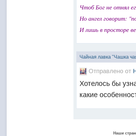
@
Mantred
:
Люди подскажите в еслилке интернет раб
Чтоб Бог не отнял е
@
zest
:
всех с наступающим новым 2022 годом!!! Ура 
Но ангел говорит: "п
@
Melwood
:
Добрый день)
@
F@NTOM
:
@Baron Только если девчонки пойдут)
И лишь в просторе ве
@
F@NTOM
:
@CDR Все дети уже выросли))) мужчинам
@
F@NTOM
:
@Erlan 18.12.2021 снова играли в клубе)))
Чайная лавка "Чашка ча
Отправлено от
Хотелось бы узна
какие особеннос
Наши стра