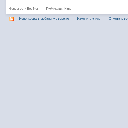
Форум сети EciлNet
→
Публикации Hime
Использовать мобильную версию
Изменить стиль
Отметить вс