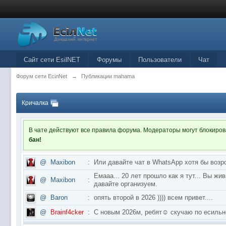
Сайт сети EsilNET
Форумы
Пользователи
Чат
Форум сети EciлNet
→
Публикации mahama
Кричалка
В чате действуют все правила форума. Модераторы могут блокиро
бан!
@
Maxibon
:
Или давайте чат в WhatsApp хотя бы возр
Емааа... 20 лет прошло как я тут... Вы ж
@
Maxibon
:
давайте организуем.
@
Baron
:
опять второй в 2026 )))) всем привет....
@
Brainf4cker
:
С новым 2026м, ребят☺️ скучаю по ес