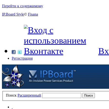
Перейти к содержимому
IP.Board Style
©
Fisana
Вх
Регистрация
Поиск
Расширенный