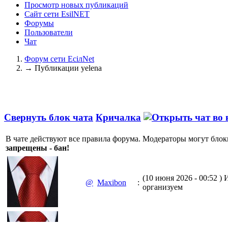
Просмотр новых публикаций
Сайт сети EsilNET
Форумы
Пользователи
Чат
Форум сети EciлNet
→
Публикации yelena
Свернуть блок чата
Кричалка
В чате действуют все правила форума. Модераторы могут блок
запрещены - бан!
(10 июня 2026 - 00:52 )
И
@
Maxibon
:
организуем