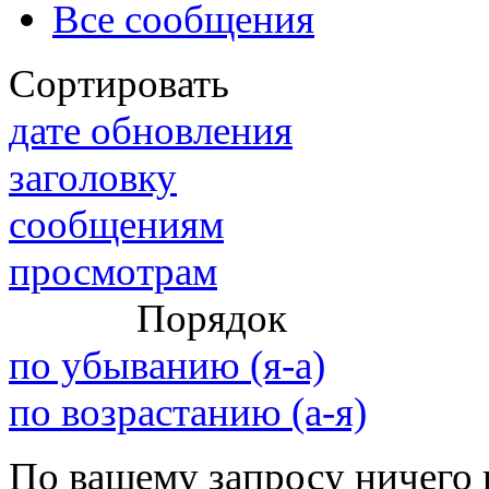
Все сообщения
Сортировать
@
IceMan
:
(02 мая 2025 - 16:14 )
вер
дате обновления
заголовку
сообщениям
@
paranoid
:
(29 марта 2025 - 23:18 )
С
просмотрам
Порядок
@
Baron
:
(08 февраля 2024 - 18:52 
по убыванию (я-а)
по возрастанию (а-я)
@
Erlan
:
(26 января 2024 - 09:54 )
По вашему запросу ничего 