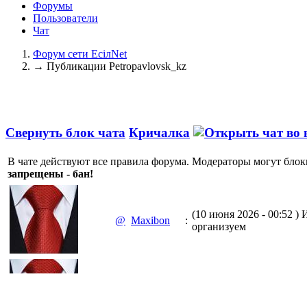
Форумы
Пользователи
Чат
Форум сети EciлNet
→
Публикации Petropavlovsk_kz
Свернуть блок чата
Кричалка
В чате действуют все правила форума. Модераторы могут блок
запрещены - бан!
(10 июня 2026 - 00:52 )
И
@
Maxibon
:
организуем
(10 июня 2026 - 00:51 )
Е
@
Maxibon
:
Max.zhussupov. Сходку 