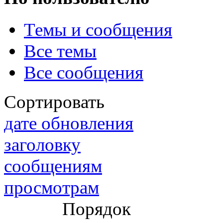
Темы и сообщения
@
IceMan
:
(02 мая 2025 - 16:14 )
вер
Все темы
Все сообщения
@
paranoid
:
(29 марта 2025 - 23:18 )
С
Сортировать
дате обновления
заголовку
@
Baron
:
(08 февраля 2024 - 18:52 
сообщениям
просмотрам
@
Erlan
:
(26 января 2024 - 09:54 )
Порядок