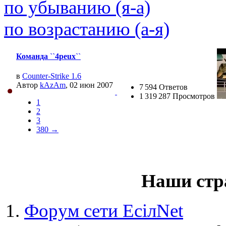
(26 августа 2023 - 03:36 
по убыванию (я-а)
@
Салоник
:
Давненько не виделись)
по возрастанию (а-я)
@
CDR
:
(02 мая 2023 - 15:11 )
Что
Команда ``4peux``
в
Counter-Strike 1.6
Автор
kAzAm
, 02 июн 2007
7 594 Ответов
1 319 287 Просмотров
@
demiurg
:
(27 марта 2023 - 15:33 )
Т
1
2
3
380 →
@
bodr
:
(22 марта 2023 - 16:38 )
в
Наши стр
Форум сети EciлNet
@
Baron
:
(01 марта 2023 - 14:53 )
п