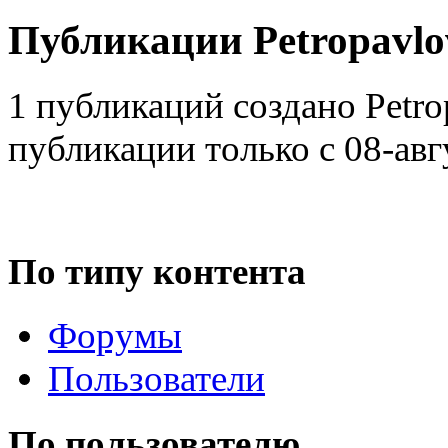
Публикации Petropavlo
@
Baron
:
(02 марта 2026 - 00:03 )
о
1 публикаций создано Petr
публикации только с 08-авг
@
Brainf4cker
:
(27 января 2026 - 01:39 )
По типу контента
@
Baron
:
(20 мая 2025 - 11:51 )
под
Форумы
Пользователи
@
IceMan
:
(02 мая 2025 - 16:14 )
в р
По пользователю