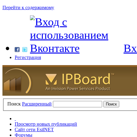
Перейти к содержимому
Вх
Регистрация
Поиск
Расширенный
Просмотр новых публикаций
Сайт сети EsilNET
Форумы