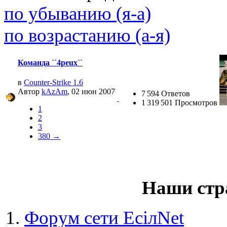
(26 августа 2023 - 03:36 
по убыванию (я-а)
@
Салоник
:
Давненько не виделись)
по возрастанию (а-я)
@
CDR
:
(02 мая 2023 - 15:11 )
Что
Команда ``4peux``
в
Counter-Strike 1.6
Автор
kAzAm
, 02 июн 2007
7 594 Ответов
1 319 501 Просмотров
@
demiurg
:
(27 марта 2023 - 15:33 )
Т
1
2
3
380 →
@
bodr
:
(22 марта 2023 - 16:38 )
в
Наши стр
Форум сети EciлNet
@
Baron
:
(01 марта 2023 - 14:53 )
п