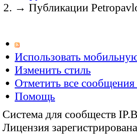
→
Публикации Petropavl
@
CDR
:
(28 декабря 2022 - 16:28 
Использовать мобильну
@
CDR
:
(28 декабря 2022 - 16:27 
Изменить стиль
Отметить все сообщени
@
Gerion
:
Помощь
(27 декабря 2022 - 02:34 
Система для сообществ IP.
(30 октября 2022 - 14:31 
Лицензия зарегистрирована 
@
Chikitos
:
нигде могу ли (и каким