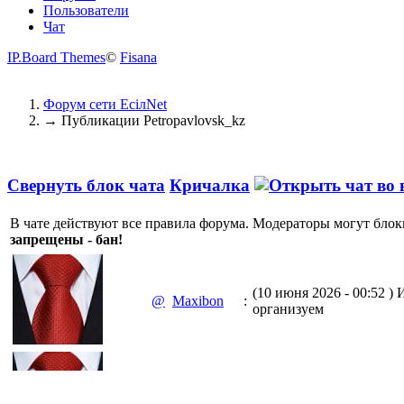
Пользователи
Чат
IP.Board Themes
©
Fisana
Форум сети EciлNet
→
Публикации Petropavlovsk_kz
Свернуть блок чата
Кричалка
В чате действуют все правила форума. Модераторы могут блок
запрещены - бан!
(10 июня 2026 - 00:52 )
И
@
Maxibon
:
организуем
(10 июня 2026 - 00:51 )
Е
@
Maxibon
: