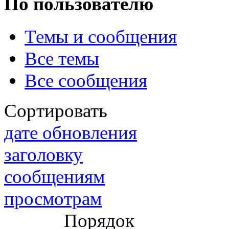
По пользователю
Темы и сообщения
@
IceMan
:
(02 мая 2025 - 16:14 )
вер
Все темы
Все сообщения
@
paranoid
:
(29 марта 2025 - 23:18 )
С
Сортировать
дате обновления
заголовку
@
Baron
:
(08 февраля 2024 - 18:52 
сообщениям
просмотрам
@
Erlan
:
(26 января 2024 - 09:54 )
Порядок