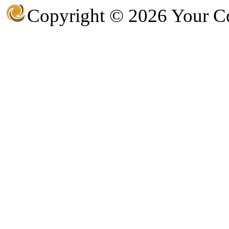
Copyright © 2026 Your 
@
Baron
:
(17 октября 2022 - 11:06 
@
Silver
:
(04 октября 2022 - 15:30 
(16 июля 2022 - 22:27 )
@
@
F@NTOM
:
клубы эти) лучше на fas
@
hUYAX
:
(05 июня 2022 - 23:24 )
@