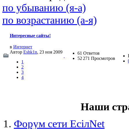
(26 августа 2023 - 03:36 
по убыванию (я-а)
@
Салоник
:
Давненько не виделись)
по возрастанию (а-я)
@
CDR
:
(02 мая 2023 - 15:11 )
Что
Интересные сайты!
в
Интернет
Автор
Eshk1n
, 23 ноя 2009
61 Ответов
52 271 Просмотров
@
demiurg
:
(27 марта 2023 - 15:33 )
Т
1
2
3
4
@
bodr
:
(22 марта 2023 - 16:38 )
в
Наши стр
Форум сети EciлNet
@
Baron
:
(01 марта 2023 - 14:53 )
п