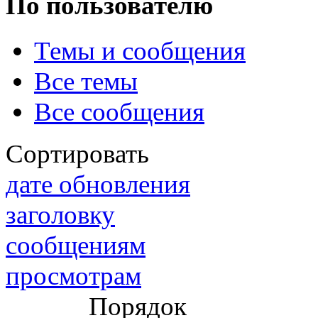
По пользователю
Темы и сообщения
@
IceMan
:
(02 мая 2025 - 16:14 )
вер
Все темы
Все сообщения
@
paranoid
:
(29 марта 2025 - 23:18 )
С
Сортировать
дате обновления
заголовку
@
Baron
:
(08 февраля 2024 - 18:52 
сообщениям
просмотрам
@
Erlan
:
(26 января 2024 - 09:54 )
Порядок