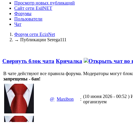
Просмотр новых публикаций
Сайт сети EsilNET
Форумы
Пользователи
Чат
Форум сети EciлNet
→
Публикации Serega111
Свернуть блок чата
Кричалка
В чате действуют все правила форума. Модераторы могут блок
запрещены - бан!
(10 июня 2026 - 00:52 )
И
@
Maxibon
:
организуем
(10 июня 2026 - 00:51 )
Е
@
Maxibon
: