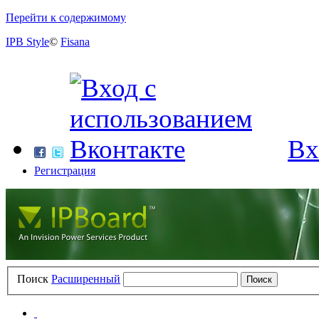
Перейти к содержимому
IPB Style
©
Fisana
Вх
Регистрация
Поиск
Расширенный