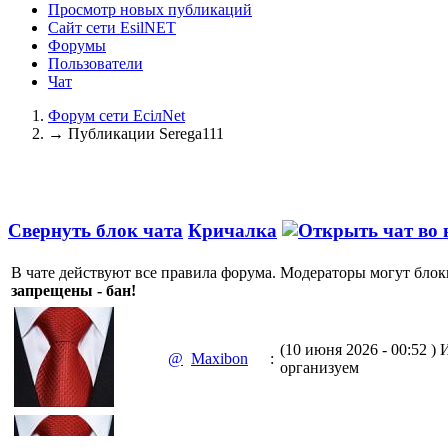
Просмотр новых публикаций
Сайт сети EsilNET
Форумы
Пользователи
Чат
Форум сети EciлNet
→
Публикации Serega111
Свернуть блок чата
Кричалка
В чате действуют все правила форума. Модераторы могут блок
запрещены - бан!
(10 июня 2026 - 00:52 )
И
@
Maxibon
:
организуем