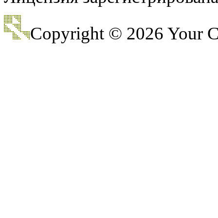
Copyright © 2026 Your
@
Baron
:
(17 октября 2022 - 11:06 
@
Silver
:
(04 октября 2022 - 15:30 
(16 июля 2022 - 22:27 )
@
@
F@NTOM
:
клубы эти) лучше на fas
@
hUYAX
:
(05 июня 2022 - 23:24 )
@