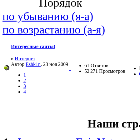
Порядок
(26 августа 2023 - 03:36 
по убыванию (я-а)
@
Салоник
:
Давненько не виделись)
по возрастанию (а-я)
@
CDR
:
(02 мая 2023 - 15:11 )
Что
Интересные сайты!
в
Интернет
Автор
Eshk1n
, 23 ноя 2009
61 Ответов
52 271 Просмотров
@
demiurg
:
(27 марта 2023 - 15:33 )
Т
1
2
3
4
@
bodr
:
(22 марта 2023 - 16:38 )
в
Наши стр