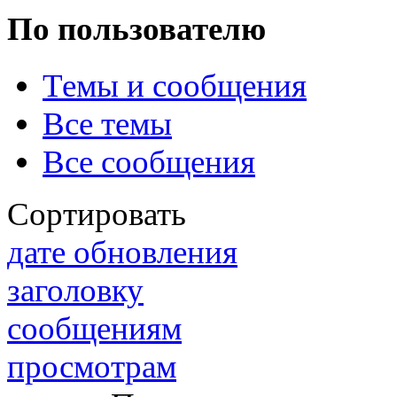
По пользователю
Темы и сообщения
@
IceMan
:
(02 мая 2025 - 16:14 )
вер
Все темы
Все сообщения
@
paranoid
:
(29 марта 2025 - 23:18 )
С
Сортировать
дате обновления
заголовку
@
Baron
:
(08 февраля 2024 - 18:52 
сообщениям
просмотрам
@
Erlan
:
(26 января 2024 - 09:54 )