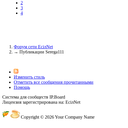
2
3
@
paranoid
:
(29 марта 2025 - 23:18 )
С но
4
@
Baron
:
(08 февраля 2024 - 18:52 )
бли
Форум сети EciлNet
→
Публикации Serega111
@
Erlan
:
(26 января 2024 - 09:54 )
пер
Изменить стиль
Отметить все сообщения прочитанными
Помощь
@
Салоник
:
(26 августа 2023 - 03:36 )
Все
Система для сообществ IP.Board
Лицензия зарегистрирована на: EciлNet
@
CDR
:
(02 мая 2023 - 15:11 )
Что за 
Copyright © 2026 Your Company Name