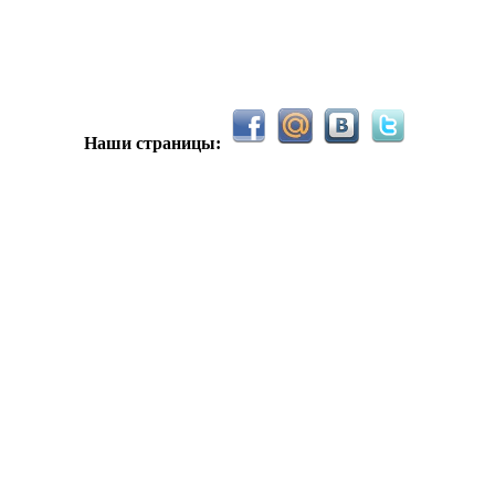
вым 2025 годом
Наши страницы:
н, совсем забыл )))) второй в 2024 ))))
вый в 2024
м салам алейкум!!! Ну здравствуй мое первое окно в неизведанн
перекличка тут у вас?