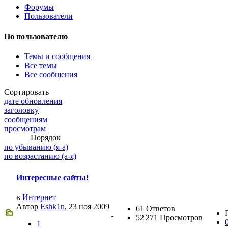
Форумы
Пользователи
@
Brainf4cker
:
(27 января 2026 - 01:39 )
С н
По пользователю
Темы и сообщения
Все темы
Все сообщения
@
Baron
:
(20 мая 2025 - 11:51 )
поддерж
Сортировать
дате обновления
заголовку
сообщениям
просмотрам
@
IceMan
:
(02 мая 2025 - 16:14 )
в разде
Порядок
по убыванию (я-а)
по возрастанию (а-я)
Интересные сайты!
@
IceMan
:
(02 мая 2025 - 16:14 )
верните
в
Интернет
Автор
Eshk1n
, 23 ноя 2009
61 Ответов
52 271 Просмотров
1