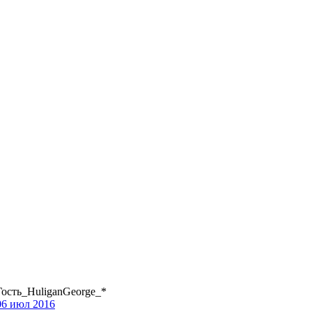
овым 2026м, ребят☺️ скучаю по есильнету������
иваем активность ..... ))))
ле Counter Strike 1.6
 тему In$ide xD
Гость_HuliganGeorge_*
06 июл 2016