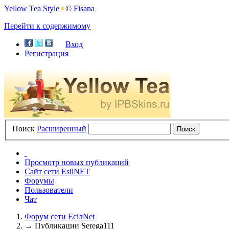
Yellow Tea Style
©
Fisana
Перейти к содержимому
Вход
Регистрация
Поиск
Расширенный
Просмотр новых публикаций
Сайт сети EsilNET
Форумы
Пользователи
Чат
Форум сети EciлNet
→
Публикации Serega111