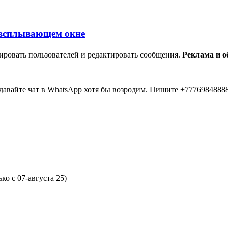
ировать пользователей и редактировать сообщения.
Реклама и 
авайте чат в WhatsApp хотя бы возродим. Пишите +77769848888
... 20 лет прошло как я тут... Вы живые? Если что я в Instagra
о с 07-августа 25)
 второй в 2026 )))) всем привет....