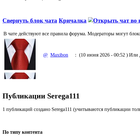
Свернуть блок чата
Кричалка
В чате действуют все правила форума. Модераторы могут блок
@
Maxibon
:
(10 июня 2026 - 00:52 )
Или д
@
Maxibon
:
(10 июня 2026 - 00:51 )
Емааа
Публикации Serega111
1 публикаций создано Serega111
(учитываются публикации тольк
@
Baron
:
(02 марта 2026 - 00:03 )
опять
По типу контента