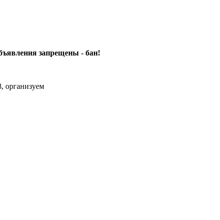
объявления
запрещены - бан!
, организуем
m Max.zhussupov. Сходку юбилейную давайте организуем.