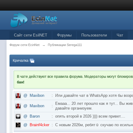
Сайт сети EsilNET
Форумы
Пользователи
Чат
Форум сети EciлNet
→
Публикации Serega111
Кричалка
В чате действуют все правила форума. Модераторы могут блокиро
бан!
@
Maxibon
:
Или давайте чат в WhatsApp хотя бы возр
Емааа... 20 лет прошло как я тут... Вы ж
@
Maxibon
:
давайте организуем.
@
Baron
:
опять второй в 2026 )))) всем привет....
@
Brainf4cker
:
С новым 2026м, ребят☺️ скучаю по ес