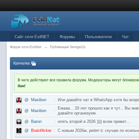
Сайт сети EsilNET
Форумы
Пользователи
Чат
Форум сети EciлNet
→
Публикации Serega111
Кричалка
В чате действуют все правила форума. Модераторы могут блокиро
бан!
@
Maxibon
:
Или давайте чат в WhatsApp хотя бы возр
Емааа... 20 лет прошло как я тут... Вы ж
@
Maxibon
:
давайте организуем.
@
Baron
:
опять второй в 2026 )))) всем привет....
@
Brainf4cker
:
С новым 2026м, ребят☺️ скучаю по ес