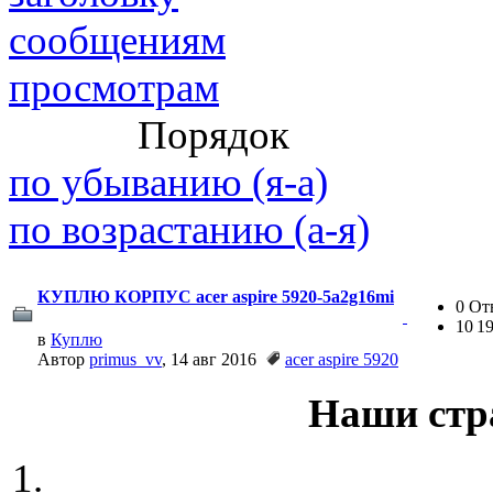
сообщениям
просмотрам
@
paranoid
:
(29 марта 2025 - 23:18 )
С
Порядок
по убыванию (я-а)
по возрастанию (а-я)
@
Baron
:
(08 февраля 2024 - 18:52 
КУПЛЮ КОРПУС acer aspire 5920-5a2g16mi
0 От
10 1
в
Куплю
@
Erlan
:
(26 января 2024 - 09:54 )
Автор
primus_vv
, 14 авг 2016
acer aspire 5920
Наши стр
(26 августа 2023 - 03:36 
@
Салоник
:
Давненько не виделись)