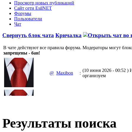
Просмотр новых публикаций
Сайт сети EsilNET
Форумы
Пользователи
Чат
Свернуть блок чата
Кричалка
В чате действуют все правила форума. Модераторы могут блок
запрещены - бан!
(10 июня 2026 - 00:52 )
И
@
Maxibon
:
организуем
(10 июня 2026 - 00:51 )
Е
@
Maxibon
:
Max.zhussupov. Сходку 
Результаты поиска