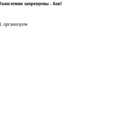
объявления
запрещены - бан!
, организуем
m Max.zhussupov. Сходку юбилейную давайте организуем.