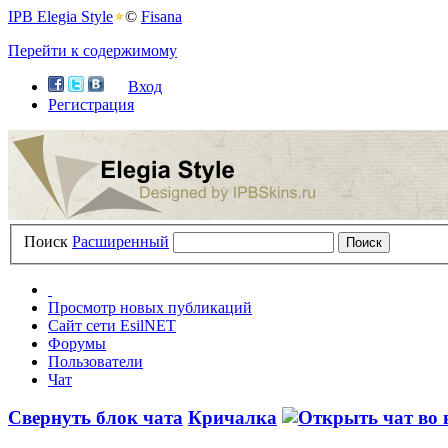
IPB Elegia Style
©
Fisana
Перейти к содержимому
Вход
Регистрация
Поиск
Расширенный
Просмотр новых публикаций
Сайт сети EsilNET
Форумы
Пользователи
Чат
Свернуть блок чата
Кричалка