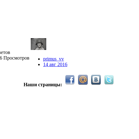
иваем активность ..... ))))
ле Counter Strike 1.6
ветов
96 Просмотров
primus_vv
14 авг 2016
Наши страницы:
 тему In$ide xD
вым 2025 годом