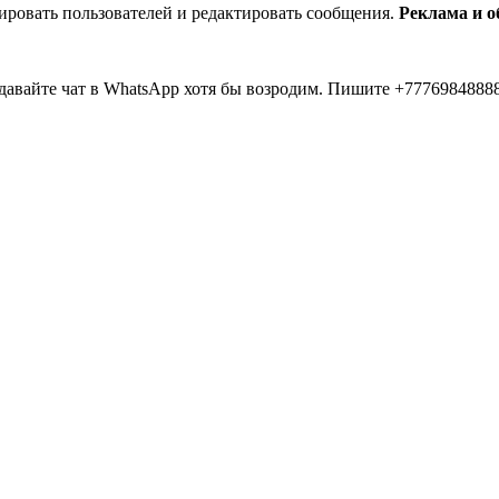
ировать пользователей и редактировать сообщения.
Реклама и 
авайте чат в WhatsApp хотя бы возродим. Пишите +77769848888
... 20 лет прошло как я тут... Вы живые? Если что я в Instagra
 второй в 2026 )))) всем привет....
овым 2026м, ребят☺️ скучаю по есильнету������