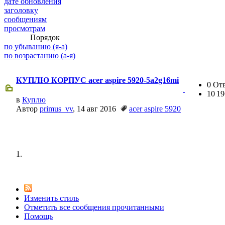
дате обновления
заголовку
сообщениям
просмотрам
@
Baron
:
(20 мая 2025 - 11:51 )
поддерж
Порядок
по убыванию (я-а)
по возрастанию (а-я)
КУПЛЮ КОРПУС acer aspire 5920-5a2g16mi
@
IceMan
:
(02 мая 2025 - 16:14 )
в разде
0 От
10 1
в
Куплю
Автор
primus_vv
, 14 авг 2016
acer aspire 5920
@
IceMan
:
(02 мая 2025 - 16:14 )
верните
@
paranoid
:
(29 марта 2025 - 23:18 )
С но
Изменить стиль
Отметить все сообщения прочитанными
Помощь