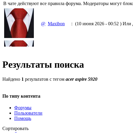
В чате действуют все правила форума. Модераторы могут блок
@
Maxibon
:
(10 июня 2026 - 00:52 )
Или д
@
Maxibon
:
(10 июня 2026 - 00:51 )
Емааа
Результаты поиска
Найдено
1
результатов с тегом
acer aspire 5920
@
Baron
:
(02 марта 2026 - 00:03 )
опять
По типу контента
Форумы
Пользователи
Помощь
@
Brainf4cker
:
(27 января 2026 - 01:39 )
С н
Сортировать