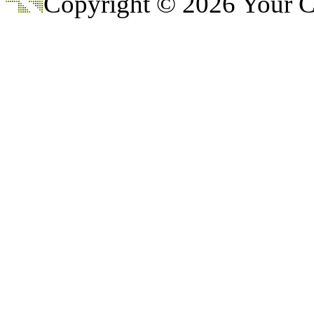
Copyright © 2026 Your
@
CDR
:
(28 декабря 2022 - 16:27 
@
Gerion
:
(27 декабря 2022 - 02:34 
(30 октября 2022 - 14:31 
@
Chikitos
:
нигде могу ли (и каким
@
Baron
:
(17 октября 2022 - 11:06 