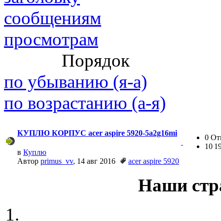
сообщениям
просмотрам
@
paranoid
:
(29 марта 2025 - 23:18 )
С
Порядок
по убыванию (я-а)
по возрастанию (а-я)
@
Baron
:
(08 февраля 2024 - 18:52 
КУПЛЮ КОРПУС acer aspire 5920-5a2g16mi
0 От
10 1
в
Куплю
@
Erlan
:
(26 января 2024 - 09:54 )
Автор
primus_vv
, 14 авг 2016
acer aspire 5920
Наши стр
(26 августа 2023 - 03:36 
@
Салоник
:
Давненько не виделись)