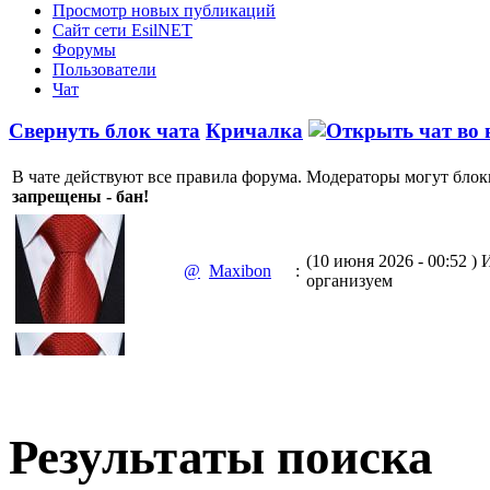
Просмотр новых публикаций
Сайт сети EsilNET
Форумы
Пользователи
Чат
Свернуть блок чата
Кричалка
В чате действуют все правила форума. Модераторы могут блок
запрещены - бан!
(10 июня 2026 - 00:52 )
И
@
Maxibon
:
организуем
(10 июня 2026 - 00:51 )
Е
@
Maxibon
:
Max.zhussupov. Сходку 
Результаты поиска