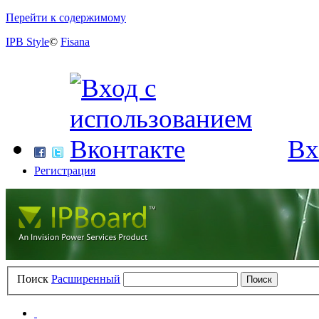
Перейти к содержимому
IPB Style
©
Fisana
Вх
Регистрация
Поиск
Расширенный