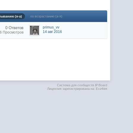
(29 марта 2025 - 23:18 )
(08 февраля 2024 - 18:52 )
быванию (я-а)
по возрастанию (а-я)
(26 января 2024 - 09:54 )
primus_vv
0 Ответов
(26 августа 2023 - 03:36 )
14 авг 2016
96 Просмотров
(02 мая 2023 - 15:11 )
(27 марта 2023 - 15:33 )
(22 марта 2023 - 16:38 )
(01 марта 2023 - 14:53 )
(28 декабря 2022 - 16:28 )
(28 декабря 2022 - 16:27 )
Система для сообществ IP.Board
Лицензия зарегистрирована на: EciлNet
(27 декабря 2022 - 02:34 )
м) оплачивать услуги тырнета
(30 октября 2022 - 14:31 )
(17 октября 2022 - 11:06 )
(04 октября 2022 - 15:30 )
дома поиграю)
(16 июля 2022 - 22:27 )