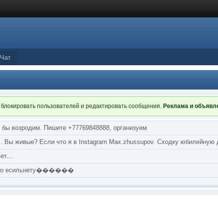
Чат
 блокировать пользователей и редактировать сообщения.
Реклама и объяв
я бы возродим. Пишите +77769848888, организуем
т... Вы живые? Если что я в Instagram Max.zhussupov. Сходку юбилейную
т....
аю по есильнету������