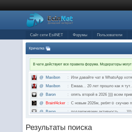
Сайт сети EsilNET
Форумы
Пользователи
Кричалка
В чате действуют все правила форума. Модераторы могут
@
Maxibon
:
Или давайте чат в WhatsApp хот
@
Maxibon
:
Емааа... 20 лет прошло как я ту
@
Baron
:
опять второй в 2026 )))) всем приве
@
Brainf4cker
:
С новым 2026м, ребят☺️ скуч
@
Baron
:
поддерживаем активность ..... ))))
@
IceMan
:
в разделе Counter Strike 1.6
Результаты поиска
@
IceMan
:
верните тему In$ide xD