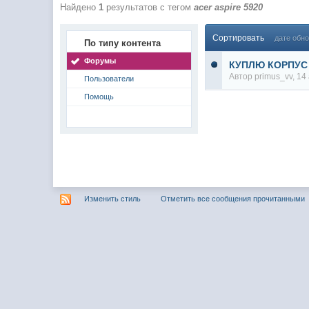
Найдено
1
результатов с тегом
acer aspire 5920
С новым 2025 годом
@
paranoid
:
@
Baron
:
блин, совсем забыл )))) второй в 2
Сортировать
дате обн
По типу контента
@
Erlan
:
первый в 2024
Форумы
КУПЛЮ КОРПУС a
@
Салоник
:
Всем салам алейкум!!! Ну здравс
Автор
primus_vv
, 1
Пользователи
@
CDR
:
Что за перекличка тут у вас?
Помощь
@
demiurg
:
Третий в 2023
второй в 2023
@
bodr
:
@
Baron
:
первый в 2023 )
@F@NTOM
@
CDR
:
@Baron Воистину!
@
CDR
:
Изменить стиль
Отметить все сообщения прочитанными
@
Gerion
:
Ы!! Многоуважаемые Чатлане! мог
@
Chikitos
:
чрез мобилное приложение Halyk
@
Baron
:
пару раз в год надо оставлять хо
@
Silver
:
Всем ку. Мобилизованные в Петр
@
F@NTOM
:
@hUYAX Макс)))) ты ж в группе по