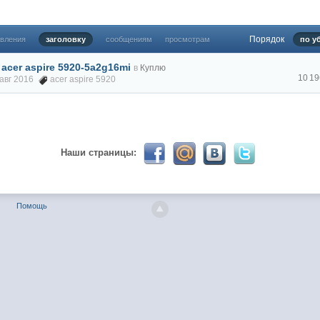
024 ))))
Порядок
овления
заголовку
сообщениям
просмотрам
по у
cer aspire 5920-5a2g16mi
в
Куплю
твуй мое первое окно в неизведанное! Давненько не виделись)
10 1
4 авг 2016
acer aspire 5920
Наши страницы:
Помощь
ет кто в курсе, или разъяснит! Не нашел нигде могу ли (и каким образо
 home bank
ть какой-нибудь комментарий! чатик живи...
опавловск есть?) желательно айтишники
 кс) пиши туда гоу играть) я в рот топтал клубы эти) лучше на fastcupe 