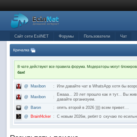
Сайт сети EsilNET
Форумы
Пользователи
Чат
Кричалка
В чате действуют все правила форума. Модераторы могут блокиро
бан!
@
Maxibon
:
Или давайте чат в WhatsApp хотя бы возр
Емааа... 20 лет прошло как я тут... Вы ж
@
Maxibon
:
давайте организуем.
@
Baron
:
опять второй в 2026 )))) всем привет....
@
Brainf4cker
:
С новым 2026м, ребят☺️ скучаю по ес
@
Baron
:
поддерживаем активность ..... ))))
@
IceMan
:
в разделе Counter Strike 1.6