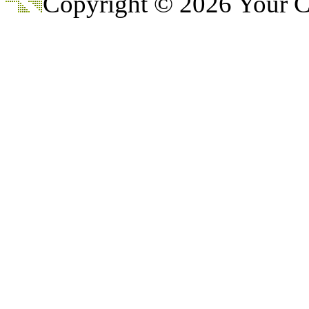
Copyright © 2026 Your
@
CDR
:
(28 декабря 2022 - 16:27 
@
Gerion
:
(27 декабря 2022 - 02:34 
(30 октября 2022 - 14:31 
@
Chikitos
:
нигде могу ли (и каким
@
Baron
:
(17 октября 2022 - 11:06 