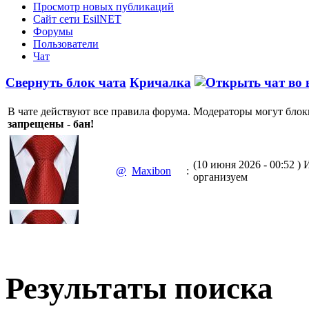
Просмотр новых публикаций
Сайт сети EsilNET
Форумы
Пользователи
Чат
Свернуть блок чата
Кричалка
В чате действуют все правила форума. Модераторы могут блок
запрещены - бан!
(10 июня 2026 - 00:52 )
И
@
Maxibon
:
организуем
(10 июня 2026 - 00:51 )
Е
@
Maxibon
:
Max.zhussupov. Сходку 
Результаты поиска