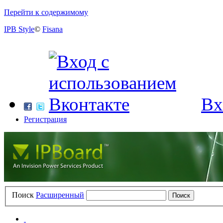
Перейти к содержимому
IPB Style
©
Fisana
Вх
Регистрация
Поиск
Расширенный