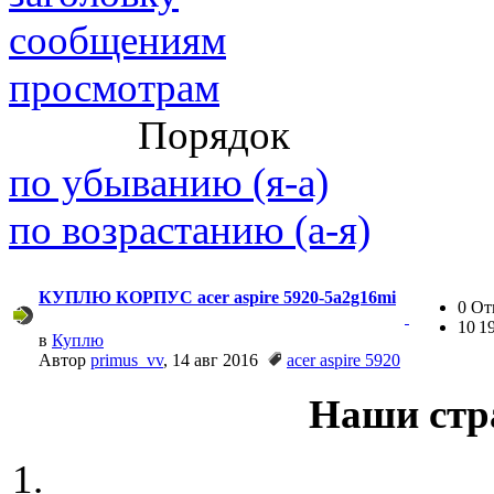
сообщениям
просмотрам
@
paranoid
:
(29 марта 2025 - 23:18 )
С
Порядок
по убыванию (я-а)
по возрастанию (а-я)
@
Baron
:
(08 февраля 2024 - 18:52 
КУПЛЮ КОРПУС acer aspire 5920-5a2g16mi
0 От
10 1
в
Куплю
@
Erlan
:
(26 января 2024 - 09:54 )
Автор
primus_vv
, 14 авг 2016
acer aspire 5920
Наши стр
(26 августа 2023 - 03:36 
@
Салоник
:
Давненько не виделись)