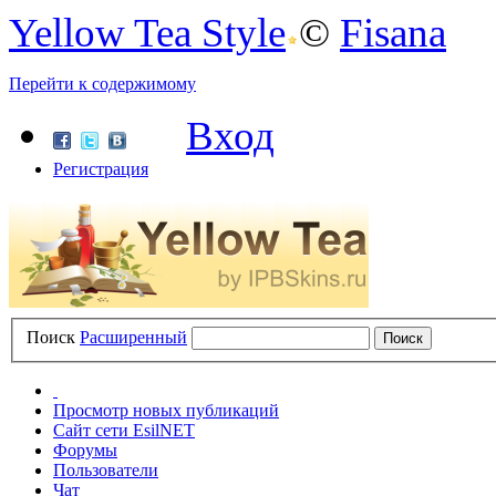
Yellow Tea Style
©
Fisana
Перейти к содержимому
Вход
Регистрация
Поиск
Расширенный
Просмотр новых публикаций
Сайт сети EsilNET
Форумы
Пользователи
Чат