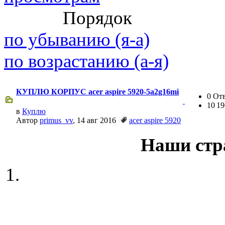
@
paranoid
:
(29 марта 2025 - 23:18 )
С но
Порядок
по убыванию (я-а)
по возрастанию (а-я)
@
Baron
:
(08 февраля 2024 - 18:52 )
бли
КУПЛЮ КОРПУС acer aspire 5920-5a2g16mi
0 От
10 1
в
Куплю
@
Erlan
:
(26 января 2024 - 09:54 )
перв
Автор
primus_vv
, 14 авг 2016
acer aspire 5920
Наши стр
(26 августа 2023 - 03:36 )
Все
@
Салоник
:
виделись)
@
CDR
:
(02 мая 2023 - 15:11 )
Что за 