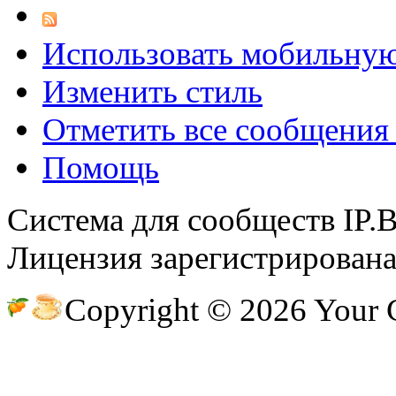
@
demiurg
:
(27 марта 2023 - 15:33 )
Трети
Использовать мобильну
Изменить стиль
Отметить все сообщени
@
bodr
:
(22 марта 2023 - 16:38 )
второ
Помощь
Система для сообществ IP.
@
Baron
:
(01 марта 2023 - 14:53 )
первы
Лицензия зарегистрирована 
Copyright © 2026 Your
@
CDR
:
(28 декабря 2022 - 16:28 )
@