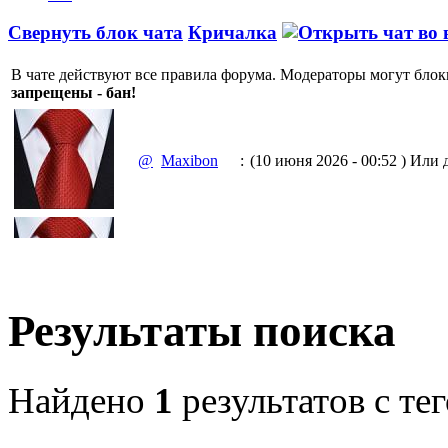
Свернуть блок чата
Кричалка
В чате действуют все правила форума. Модераторы могут блок
запрещены - бан!
@
Maxibon
:
(10 июня 2026 - 00:52 )
Или д
(10 июня 2026 - 00:51 )
Емааа.
@
Maxibon
:
Сходку юбилейную давайте 
Результаты поиска
@
Baron
:
(02 марта 2026 - 00:03 )
опять
Найдено
1
результатов с те