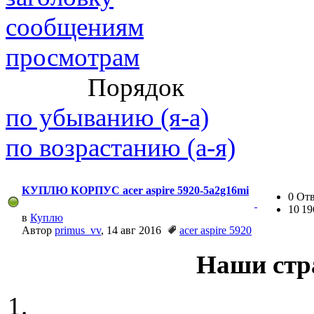
сообщениям
просмотрам
@
paranoid
:
(29 марта 2025 - 23:18 )
С
Порядок
по убыванию (я-а)
по возрастанию (а-я)
@
Baron
:
(08 февраля 2024 - 18:52 
КУПЛЮ КОРПУС acer aspire 5920-5a2g16mi
0 От
10 1
в
Куплю
@
Erlan
:
(26 января 2024 - 09:54 )
Автор
primus_vv
, 14 авг 2016
acer aspire 5920
Наши стр
(26 августа 2023 - 03:36 
@
Салоник
:
Давненько не виделись)