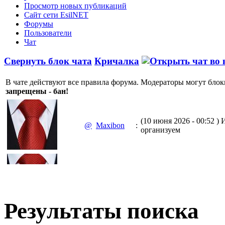
Просмотр новых публикаций
Сайт сети EsilNET
Форумы
Пользователи
Чат
Свернуть блок чата
Кричалка
В чате действуют все правила форума. Модераторы могут блок
запрещены - бан!
(10 июня 2026 - 00:52 )
И
@
Maxibon
:
организуем
(10 июня 2026 - 00:51 )
Е
@
Maxibon
:
Max.zhussupov. Сходку 
Результаты поиска