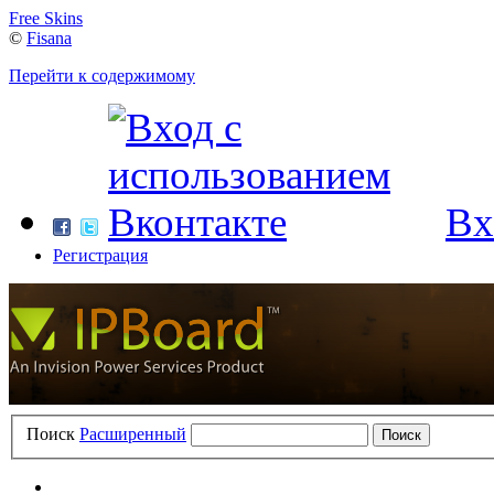
Free Skins
©
Fisana
Перейти к содержимому
Вх
Регистрация
Поиск
Расширенный