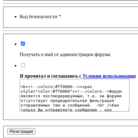
(26 августа 2023 - 03:36 
@
Салоник
:
Давненько не виделись)
Код безопасности
*
@
CDR
:
(02 мая 2023 - 15:11 )
Что
Получать e-mail от администрации форума
@
demiurg
:
(27 марта 2023 - 15:33 )
Т
Я прочитал и соглашаюсь с
Условия использования
@
bodr
:
(22 марта 2023 - 16:38 )
в
@
Baron
:
(01 марта 2023 - 14:53 )
п