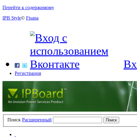
Перейти к содержимому
IPB Style
©
Fisana
Вх
Регистрация
Поиск
Расширенный