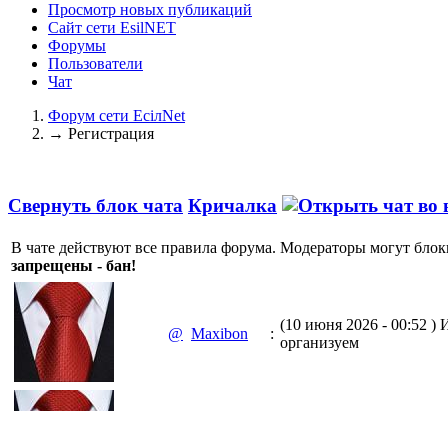
Просмотр новых публикаций
Сайт сети EsilNET
Форумы
Пользователи
Чат
Форум сети EciлNet
→
Регистрация
Свернуть блок чата
Кричалка
В чате действуют все правила форума. Модераторы могут блок
запрещены - бан!
(10 июня 2026 - 00:52 )
И
@
Maxibon
:
организуем
(10 июня 2026 - 00:51 )
Е
@
Maxibon
: