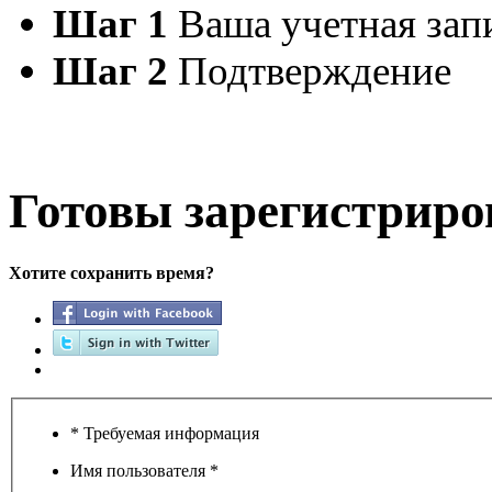
Max.zhussupov. Сходку 
Шаг 1
Ваша учетная зап
Шаг 2
Подтверждение
@
Baron
:
(02 марта 2026 - 00:03 )
о
Готовы зарегистриро
@
Brainf4cker
:
(27 января 2026 - 01:39 )
Хотите сохранить время?
@
Baron
:
(20 мая 2025 - 11:51 )
под
* Требуемая информация
@
IceMan
:
(02 мая 2025 - 16:14 )
в р
Имя пользователя
*