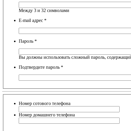
Между 3 и 32 символами
E-mail адрес
*
@
IceMan
:
(02 мая 2025 - 16:14 )
вер
Пароль
*
@
paranoid
:
(29 марта 2025 - 23:18 )
С
Вы должны использовать сложный пароль, содержащий 
Подтвердите пароль
*
@
Baron
:
(08 февраля 2024 - 18:52 
Номер сотового телефона
Номер домашнего телефона
@
Erlan
:
(26 января 2024 - 09:54 )